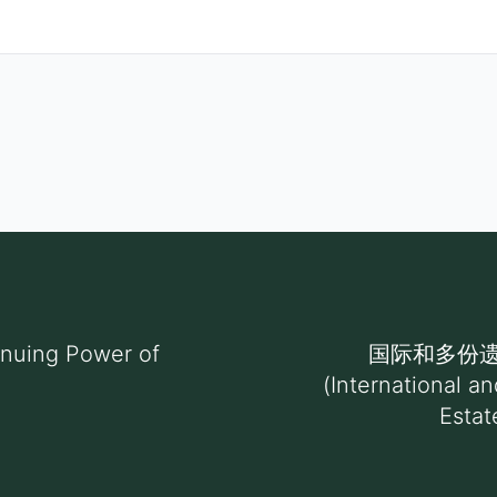
ing Power of
国际和多份
(International a
Estat