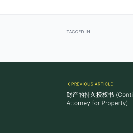
TAGGED IN
PREVIOUS ARTICLE
财产的持久授权书 (Continu
Attorney for Property)