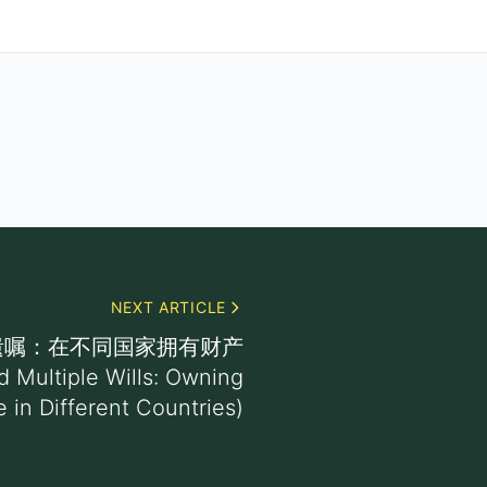
NEXT ARTICLE
遗嘱：在不同国家拥有财产
nd Multiple Wills: Owning
e in Different Countries)