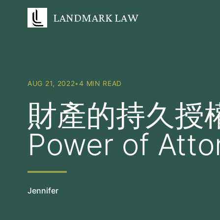
LANDMARK LAW
AUG 21, 2022
•
4 MIN READ
財產的持久授權書 
Power of Atto
Jennifer