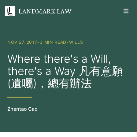
LANDMARK LAW
Open m
NOV 27, 2017
•
3 MIN READ
•
WILLS
Where there's a Will,
there's a Way 凡有意願
(遺囑)，總有辦法
Zhentao Cao