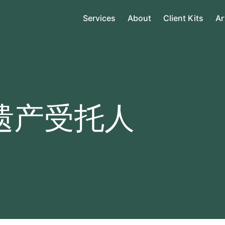
Services
About
Client Kits
Ar
遗产受托人