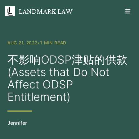
LANDMARK LAW
Open m
AUG 21, 2022
•
1 MIN READ
不影响ODSP津贴的供款
(Assets that Do Not
Affect ODSP
Entitlement)
Jennifer