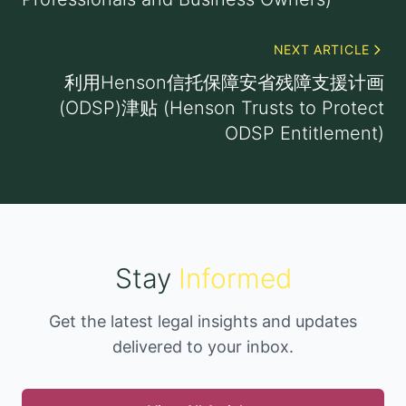
NEXT ARTICLE
利用Henson信托保障安省残障支援计画
(ODSP)津贴 (Henson Trusts to Protect
ODSP Entitlement)
Stay
Informed
Get the latest legal insights and updates
delivered to your inbox.